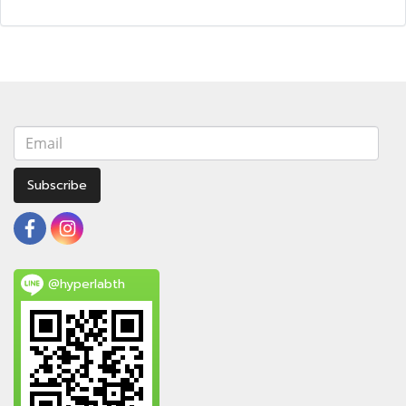
Subscribe
@hyperlabth