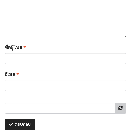
ชื่อผู้โพส
*
อีเมล
*
ตอบกลับ