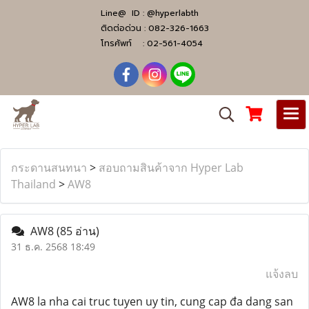
Line@ ID :
@hyperlabth
ติดต่อด่วน :
082-326-1663
โทรศัพท์ :
02-561-4054
กระดานสนทนา
>
สอบถามสินค้าจาก Hyper Lab
Thailand
>
AW8
AW8
(85 อ่าน)
31 ธ.ค. 2568 18:49
แจ้งลบ
AW8 la nha cai truc tuyen uy tin, cung cap đa dang san