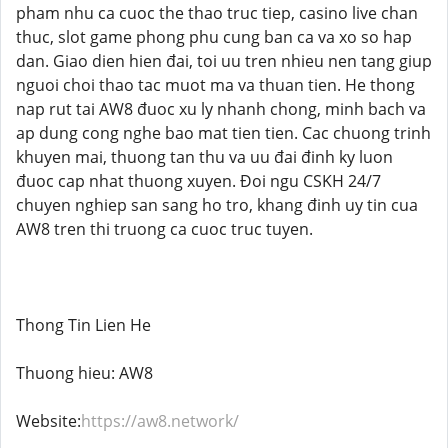
pham nhu ca cuoc the thao truc tiep, casino live chan
thuc, slot game phong phu cung ban ca va xo so hap
dan. Giao dien hien đai, toi uu tren nhieu nen tang giup
nguoi choi thao tac muot ma va thuan tien. He thong
nap rut tai AW8 đuoc xu ly nhanh chong, minh bach va
ap dung cong nghe bao mat tien tien. Cac chuong trinh
khuyen mai, thuong tan thu va uu đai đinh ky luon
đuoc cap nhat thuong xuyen. Đoi ngu CSKH 24/7
chuyen nghiep san sang ho tro, khang đinh uy tin cua
AW8 tren thi truong ca cuoc truc tuyen.
Thong Tin Lien He
Thuong hieu: AW8
Website:
https://aw8.network/