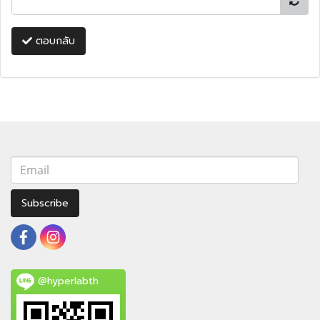
ตอบกลับ
Subscribe
@hyperlabth