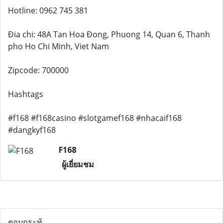
Hotline: 0962 745 381
Đia chi: 48A Tan Hoa Đong, Phuong 14, Quan 6, Thanh
pho Ho Chi Minh, Viet Nam
Zipcode: 700000
Hashtags
#f168 #f168casino #slotgamef168 #nhacaif168
#dangkyf168
F168
ผู้เยี่ยมชม
ตอบกระทู้