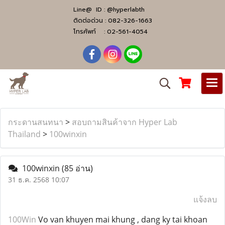
Line@ ID :
@hyperlabth
ติดต่อด่วน :
082-326-1663
โทรศัพท์ :
02-561-4054
กระดานสนทนา
>
สอบถามสินค้าจาก Hyper Lab
Thailand
>
100winxin
100winxin
(85 อ่าน)
31 ธ.ค. 2568 10:07
แจ้งลบ
100Win
Vo van khuyen mai khung , dang ky tai khoan