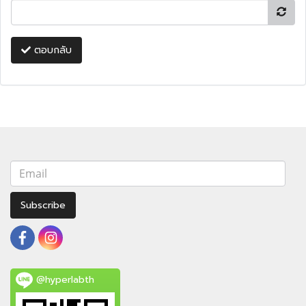
ตอบกลับ
Subscribe
@hyperlabth