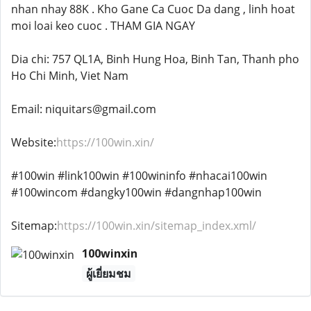
nhan nhay 88K . Kho Gane Ca Cuoc Da dang , linh hoat
moi loai keo cuoc . THAM GIA NGAY
Dia chi: 757 QL1A, Binh Hung Hoa, Binh Tan, Thanh pho
Ho Chi Minh, Viet Nam
Email: niquitars@gmail.com
Website:
https://100win.xin/
#100win #link100win #100wininfo #nhacai100win
#100wincom #dangky100win #dangnhap100win
Sitemap:
https://100win.xin/sitemap_index.xml/
100winxin
ผู้เยี่ยมชม