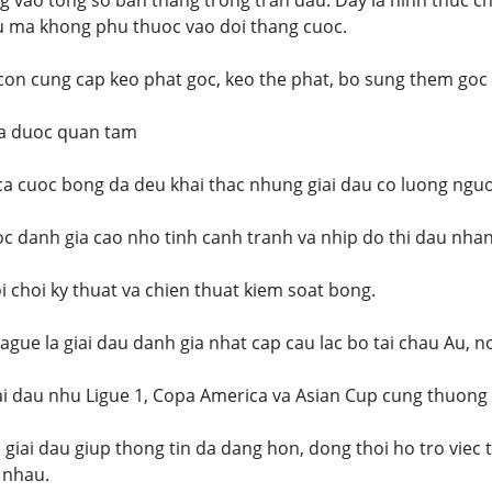
ng vao tong so ban thang trong tran dau. Day la hinh thuc c
 ma khong phu thuoc vao doi thang cuoc.
con cung cap keo phat goc, keo the phat, bo sung them goc nh
da duoc quan tam
ca cuoc bong da deu khai thac nhung giai dau co luong nguoi
 danh gia cao nho tinh canh tranh va nhip do thi dau nhan
loi choi ky thuat va chien thuat kiem soat bong.
ue la giai dau danh gia nhat cap cau lac bo tai chau Au, no
ai dau nhu Ligue 1, Copa America va Asian Cup cung thuong
 giai dau giup thong tin da dang hon, dong thoi ho tro viec
 nhau.