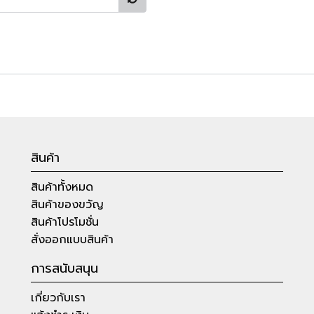
สินค้า
สินค้าทั้งหมด
สินค้าของขวัญ
สินค้าโปรโมชั่น
สั่งออกแบบสินค้า
การสนับสนุน
เกี่ยวกับเรา