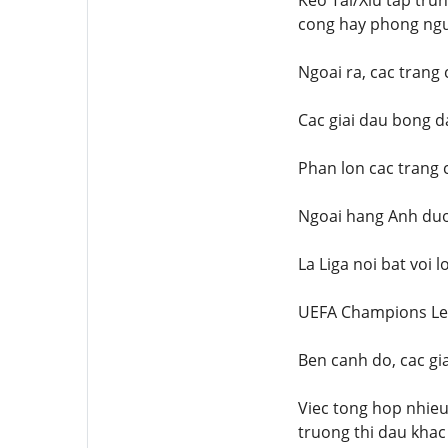
Keo Tai/Xiu tap tru
cong hay phong ngu
Ngoai ra, cac trang 
Cac giai dau bong 
Phan lon cac trang 
Ngoai hang Anh duoc
La Liga noi bat voi 
UEFA Champions Leag
Ben canh do, cac gi
Viec tong hop nhieu
truong thi dau khac