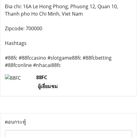
Đia chi: 16A Le Hong Phong, Phuong 12, Quan 10,
Thanh pho Ho Chi Minh, Viet Nam
Zipcode: 700000
Hashtags
#88fc #88fccasino #slotgame88fc #88fcbetting
#88fconline #nhacai88fc
88FC
ผู้เยี่ยมชม
ตอบกระทู้