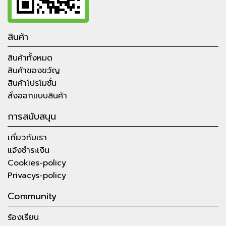
สินค้า
สินค้าทั้งหมด
สินค้าของขวัญ
สินค้าโปรโมชั่น
สั่งออกแบบสินค้า
การสนับสนุน
เกี่ยวกับเรา
แจ้งชำระเงิน
Cookies-policy
Privacys-policy
Community
ร้องเรียน