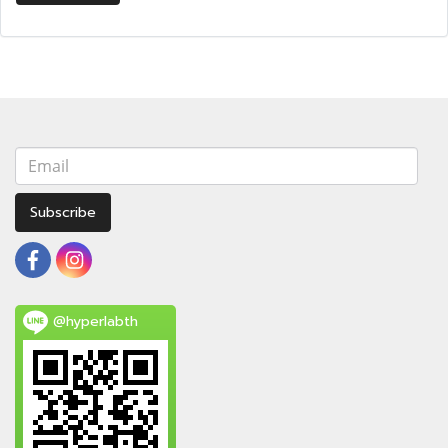
Subscribe
@hyperlabth