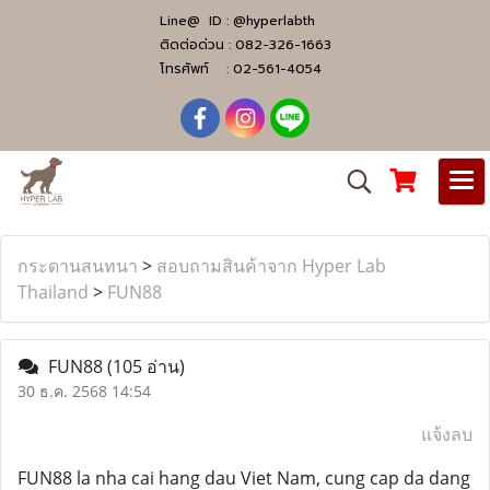
Line@ ID :
@hyperlabth
ติดต่อด่วน :
082-326-1663
โทรศัพท์ :
02-561-4054
กระดานสนทนา
>
สอบถามสินค้าจาก Hyper Lab
Thailand
>
FUN88
FUN88
(105 อ่าน)
30 ธ.ค. 2568 14:54
แจ้งลบ
FUN88 la nha cai hang dau Viet Nam, cung cap da dang