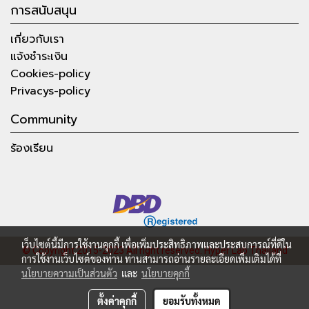
การสนับสนุน
เกี่ยวกับเรา
แจ้งชำระเงิน
Cookies-policy
Privacys-policy
Community
ร้องเรียน
เว็บไซต์นี้มีการใช้งานคุกกี้ เพื่อเพิ่มประสิทธิภาพและประสบการณ์ที่ดีใน
© Copyright 2015-2023 All right reserved.
Hyper Lab Thailand
การใช้งานเว็บไซต์ของท่าน ท่านสามารถอ่านรายละเอียดเพิ่มเติมได้ที่
นโยบายความเป็นส่วนตัว
และ
นโยบายคุกกี้
ตั้งค่าคุกกี้
ยอมรับทั้งหมด