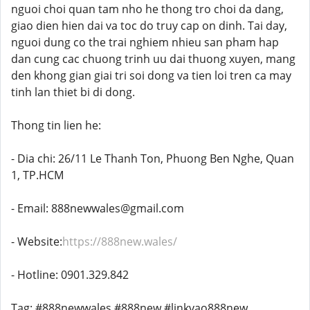
nguoi choi quan tam nho he thong tro choi da dang,
giao dien hien dai va toc do truy cap on dinh. Tai day,
nguoi dung co the trai nghiem nhieu san pham hap
dan cung cac chuong trinh uu dai thuong xuyen, mang
den khong gian giai tri soi dong va tien loi tren ca may
tinh lan thiet bi di dong.
Thong tin lien he:
- Dia chi: 26/11 Le Thanh Ton, Phuong Ben Nghe, Quan
1, TP.HCM
- Email: 888newwales@gmail.com
- Website:
https://888new.wales/
- Hotline: 0901.329.842
Tag: #888newwales #888new #linkvao888new