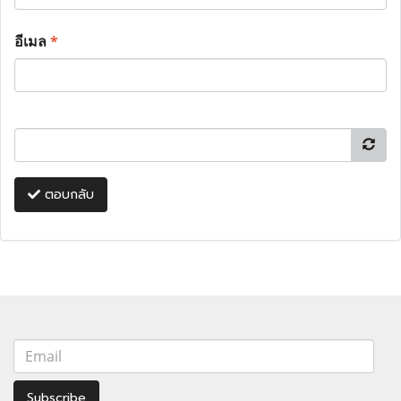
อีเมล
*
ตอบกลับ
Subscribe