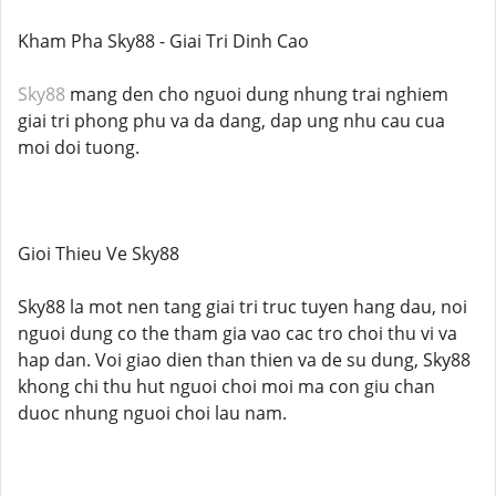
Kham Pha Sky88 - Giai Tri Dinh Cao
Sky88
mang den cho nguoi dung nhung trai nghiem
giai tri phong phu va da dang, dap ung nhu cau cua
moi doi tuong.
Gioi Thieu Ve Sky88
Sky88 la mot nen tang giai tri truc tuyen hang dau, noi
nguoi dung co the tham gia vao cac tro choi thu vi va
hap dan. Voi giao dien than thien va de su dung, Sky88
khong chi thu hut nguoi choi moi ma con giu chan
duoc nhung nguoi choi lau nam.