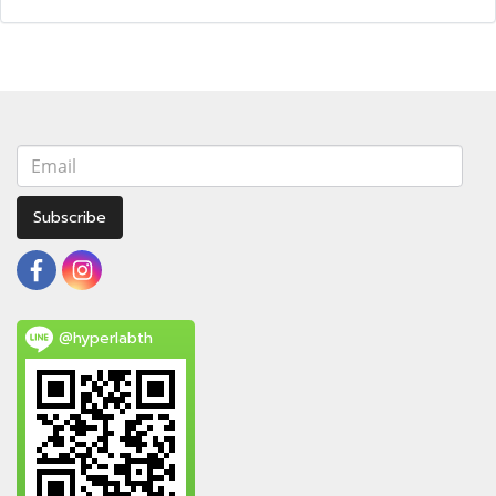
Subscribe
@hyperlabth