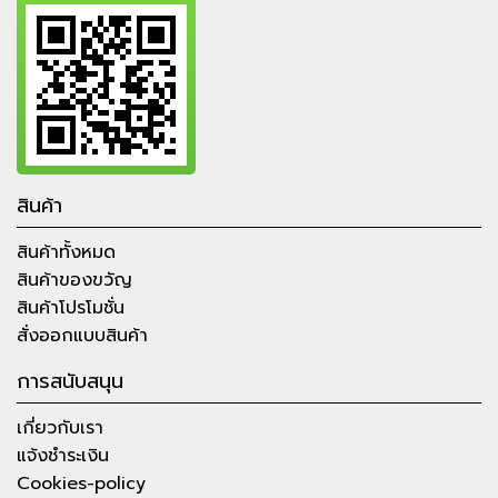
สินค้า
สินค้าทั้งหมด
สินค้าของขวัญ
สินค้าโปรโมชั่น
สั่งออกแบบสินค้า
การสนับสนุน
เกี่ยวกับเรา
แจ้งชำระเงิน
Cookies-policy