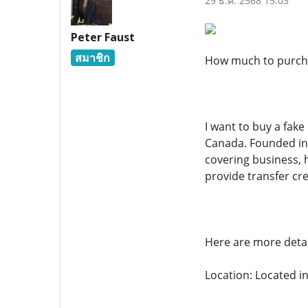
29 ธ.ค. 2568 15:03
Peter Faust
สมาชิก
How much to purchas
I want to buy a fake
Canada. Founded in 1
covering business, h
provide transfer cre
Here are more detai
Location: Located i