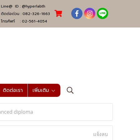
Line@ ID :
@hyperlabth
ติดต่อด่วน :
082-326-1663
โทรศัพท์ :
02-561-4054
ติดต่อเรา
เพิ่มเติม
vanced diploma
แจ้งลบ