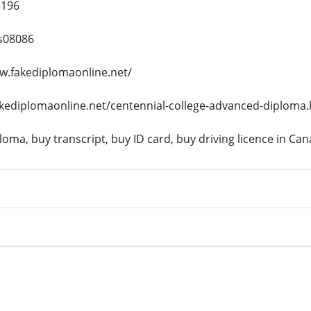
5196
s08086
w.fakediplomaonline.net/
akediplomaonline.net/centennial-college-advanced-diploma
oma, buy transcript, buy ID card, buy driving licence in Ca