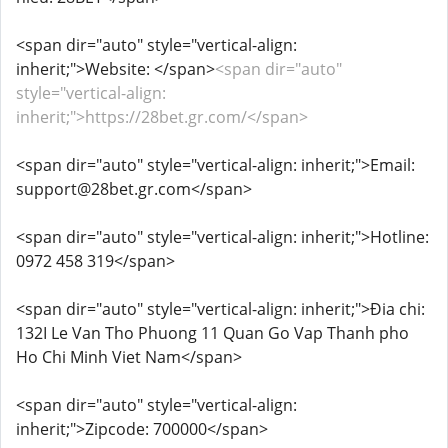
<span dir="auto" style="vertical-align:
inherit;">Website: </span>
<span dir="auto"
style="vertical-align:
inherit;">https://28bet.gr.com/</span>
<span dir="auto" style="vertical-align: inherit;">Email:
support@28bet.gr.com</span>
<span dir="auto" style="vertical-align: inherit;">Hotline:
0972 458 319</span>
<span dir="auto" style="vertical-align: inherit;">Đia chi:
132I Le Van Tho Phuong 11 Quan Go Vap Thanh pho
Ho Chi Minh Viet Nam</span>
<span dir="auto" style="vertical-align:
inherit;">Zipcode: 700000</span>