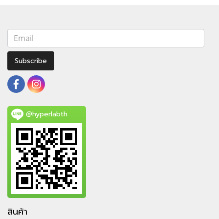
Subscribe
@hyperlabth
สินค้า