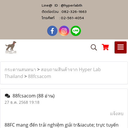
Line@ ID :
@hyperlabth
ติดต่อด่วน :
082-326-1663
โทรศัพท์ :
02-561-4054
กระดานสนทนา
>
สอบถามสินค้าจาก Hyper Lab
Thailand
>
88fcsacom
88fcsacom
(88 อ่าน)
27 ธ.ค. 2568 19:18
แจ้งลบ
88FC mang đến trải nghiệm giải tr&iacute; trực tuyến