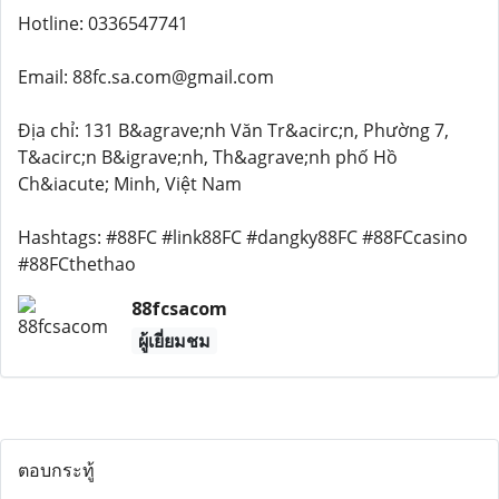
Hotline: 0336547741
Email: 88fc.sa.com@gmail.com
Địa chỉ: 131 B&agrave;nh Văn Tr&acirc;n, Phường 7,
T&acirc;n B&igrave;nh, Th&agrave;nh phố Hồ
Ch&iacute; Minh, Việt Nam
Hashtags: #88FC #link88FC #dangky88FC #88FCcasino
#88FCthethao
88fcsacom
ผู้เยี่ยมชม
ตอบกระทู้