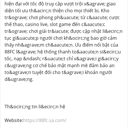
hiện đại với tốc độ truy cập vượt trội v&agrave; giao
diện tối ưu th&acirc;n thiện cho mọi thiết bị. Kho
tr&ograve; chơi phong ph&uacute; từ c&aacute; cược
thể thao, casino live, slot game đến c&aacute;c
tr&ograve; chơi giải tr&iacute; được cập nhật li&ecirc;n
tục gi&uacute;p người chơi kh&ocirc;ng bao giờ cảm
thấy nh&agrave;m ch&aacute;n. Ưu điểm nổi bật của
88FC l&agrave; hệ thống thanh to&aacute;n si&ecirc;u
tốc, nạp &ndash; r&uacute;t chỉ v&agrave;i gi&acirc;y
c&ugrave;ng cơ chế bảo mật mạnh mẽ đảm bảo an
to&agrave;n tuyệt đối cho t&agrave;i khoản người
d&ugrave;ng.
Th&ocirc;ng tin li&ecirc;n hệ
Website:
https://88fc.sa.com/