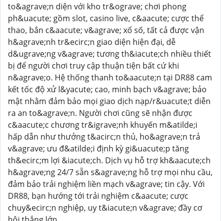
to&agrave;n diện với kho tr&ograve; chơi phong
ph&uacute; gồm slot, casino live, c&aacute; cược thể
thao, bắn c&aacute; v&agrave; xổ số, tất cả được vận
h&agrave;nh tr&ecirc;n giao diện hiện đại, dễ
d&ugrave;ng v&agrave; tương th&iacute;ch nhiều thiết
bị để người chơi truy cập thuận tiện bất cứ khi
n&agrave;o. Hệ thống thanh to&aacute;n tại DR88 cam
kết tốc độ xử l&yacute; cao, minh bạch v&agrave; bảo
mật nhằm đảm bảo mọi giao dịch nạp/r&uacute;t diễn
ra an to&agrave;n. Người chơi cũng sẽ nhận được
c&aacute;c chương tr&igrave;nh khuyến m&atilde;i
hấp dẫn như thưởng t&acirc;n thủ, ho&agrave;n trả
v&agrave; ưu đ&atilde;i định kỳ gi&uacute;p tăng
th&ecirc;m lợi &iacute;ch. Dịch vụ hỗ trợ kh&aacute;ch
h&agrave;ng 24/7 sẵn s&agrave;ng hỗ trợ mọi nhu cầu,
đảm bảo trải nghiệm liền mạch v&agrave; tin cậy. Với
DR88, bạn hướng tới trải nghiệm c&aacute; cược
chuy&ecirc;n nghiệp, uy t&iacute;n v&agrave; đầy cơ
hội thắng lớn.