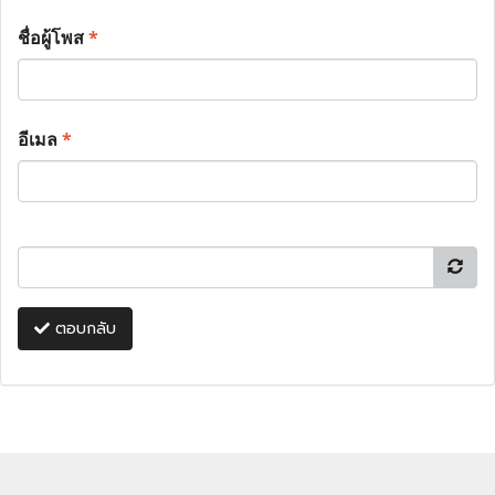
ชื่อผู้โพส
*
อีเมล
*
ตอบกลับ