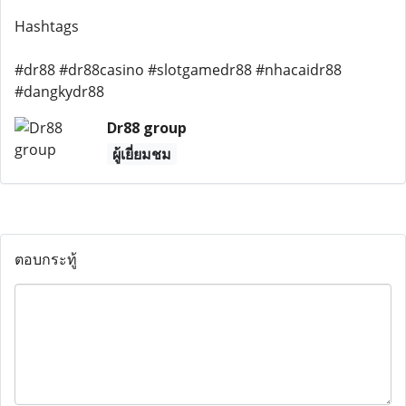
Hashtags
#dr88 #dr88casino #slotgamedr88 #nhacaidr88
#dangkydr88
Dr88 group
ผู้เยี่ยมชม
ตอบกระทู้