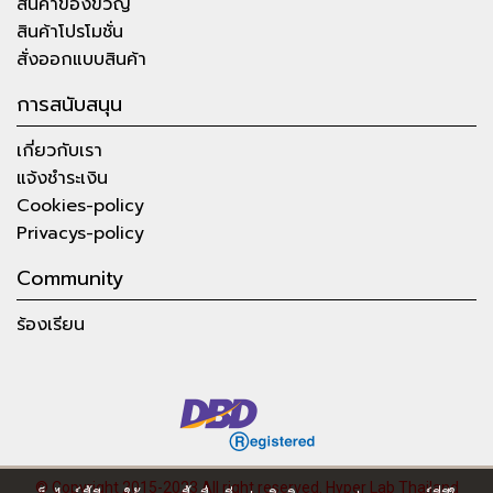
สินค้าของขวัญ
สินค้าโปรโมชั่น
สั่งออกแบบสินค้า
การสนับสนุน
เกี่ยวกับเรา
แจ้งชำระเงิน
Cookies-policy
Privacys-policy
Community
ร้องเรียน
© Copyright 2015-2023 All right reserved.
Hyper Lab Thailand