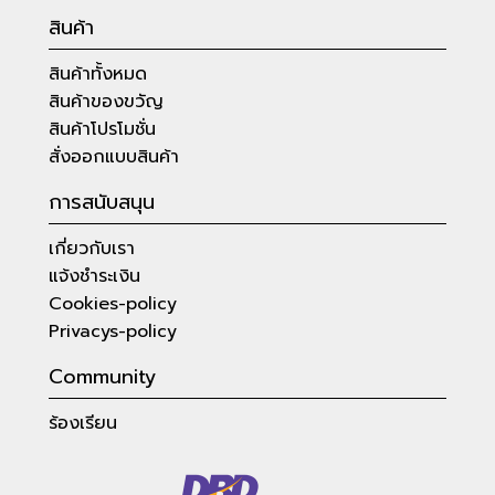
สินค้า
สินค้าทั้งหมด
สินค้าของขวัญ
สินค้าโปรโมชั่น
สั่งออกแบบสินค้า
การสนับสนุน
เกี่ยวกับเรา
แจ้งชำระเงิน
Cookies-policy
Privacys-policy
Community
ร้องเรียน