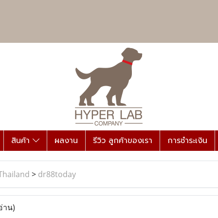
สินค้า
ผลงาน
รีวิว ลูกค้าของเรา
การชำระเงิน
Thailand
>
dr88today
อ่าน)