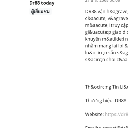
27 ธ.ค. 2568 00:08
Dr88 today
ผู้เยี่ยมชม
DR88 vận h&agrave;n
c&aacute; v&agrave;
m&aacute;i truy cậ
gi&uacute;p giao dị
khuyến m&atilde;i n
nhằm mang lại lợi &
lu&ocirc;n sẵn s&ag
s&acirc;n chơi c&aa
Th&ocirc;ng Tin Li&
Thương hiệu: DR88
Website:
https://dr