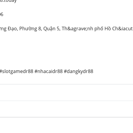
8.today
06
Hưng Đạo, Phường 8, Quận 5, Th&agrave;nh phố Hồ Ch&iacut
 #slotgamedr88 #nhacaidr88 #dangkydr88