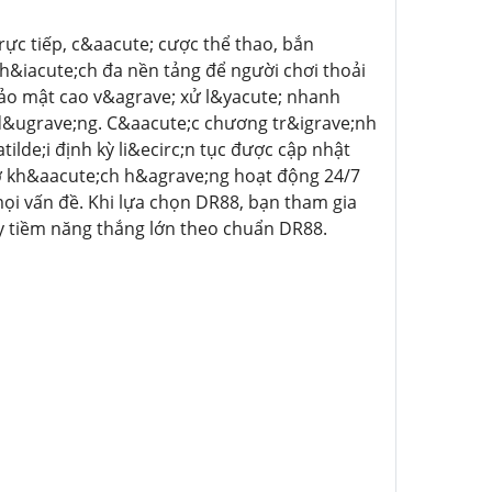
ực tiếp, c&aacute; cược thể thao, bắn
th&iacute;ch đa nền tảng để người chơi thoải
ảo mật cao v&agrave; xử l&yacute; nhanh
i d&ugrave;ng. C&aacute;c chương tr&igrave;nh
lde;i định kỳ li&ecirc;n tục được cập nhật
trợ kh&aacute;ch h&agrave;ng hoạt động 24/7
ọi vấn đề. Khi lựa chọn DR88, bạn tham gia
ầy tiềm năng thắng lớn theo chuẩn DR88.