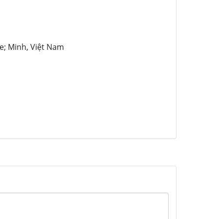
e; Minh, Việt Nam