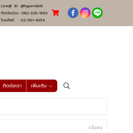
Line@ ID :
@hyperlabth
ติดต่อด่วน :
082-326-1663
โทรศัพท์ :
02-561-4054
ติดต่อเรา
เพิ่มเติม
แจ้งลบ