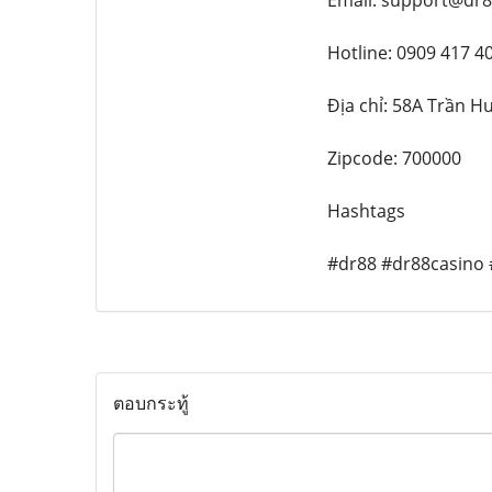
Email: support@dr8
Hotline: 0909 417 4
Địa chỉ: 58A Trần 
Zipcode: 700000
Hashtags
#dr88 #dr88casino
ตอบกระทู้