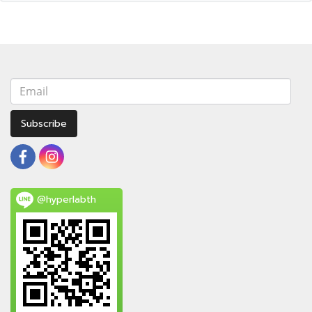
Subscribe
@hyperlabth