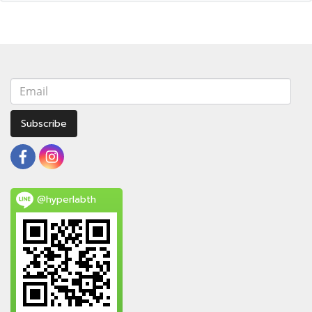
Subscribe
@hyperlabth