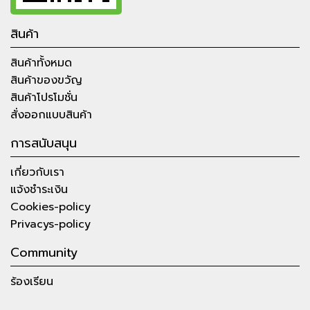
สินค้า
สินค้าทั้งหมด
สินค้าของขวัญ
สินค้าโปรโมชั่น
สั่งออกแบบสินค้า
การสนับสนุน
เกี่ยวกับเรา
แจ้งชำระเงิน
Cookies-policy
Privacys-policy
Community
ร้องเรียน