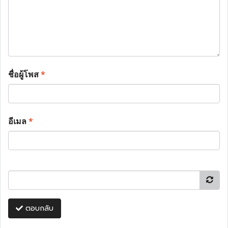
ชื่อผู้โพส
*
อีเมล
*
ตอบกลับ