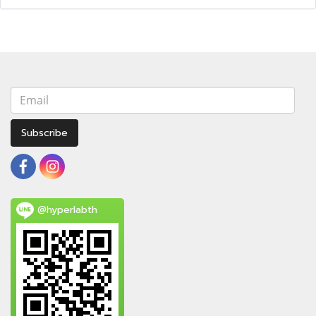
Subscribe
@hyperlabth