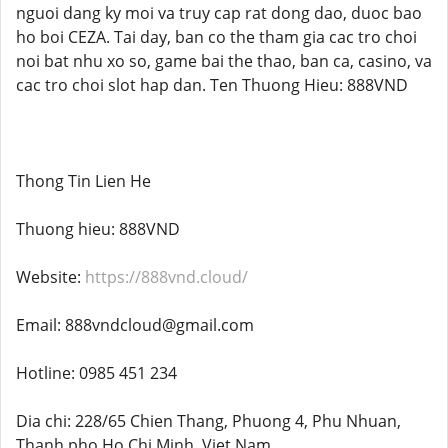
nguoi dang ky moi va truy cap rat dong dao, duoc bao
ho boi CEZA. Tai day, ban co the tham gia cac tro choi
noi bat nhu xo so, game bai the thao, ban ca, casino, va
cac tro choi slot hap dan. Ten Thuong Hieu: 888VND
Thong Tin Lien He
Thuong hieu: 888VND
Website:
https://888vnd.cloud/
Email: 888vndcloud@gmail.com
Hotline: 0985 451 234
Dia chi: 228/65 Chien Thang, Phuong 4, Phu Nhuan,
Thanh pho Ho Chi Minh, Viet Nam