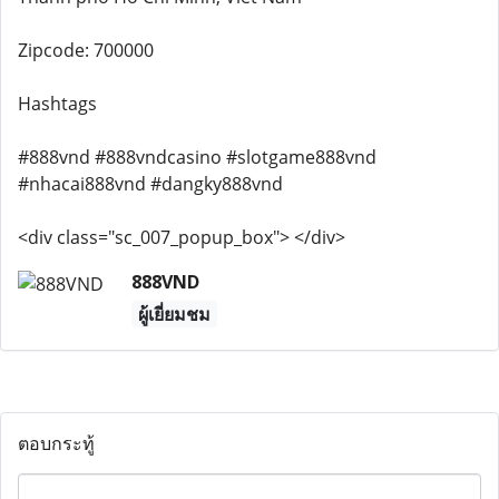
Zipcode: 700000
Hashtags
#888vnd #888vndcasino #slotgame888vnd
#nhacai888vnd #dangky888vnd
<div class="sc_007_popup_box"> </div>
888VND
ผู้เยี่ยมชม
ตอบกระทู้