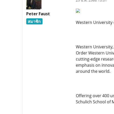
25 ธ.ค. 2568 13:01
Peter Faust
สมาชิก
Western University 
Western University,
Order Western Unive
cutting-edge resear
emphasis on innovat
around the world.
Offering over 400 u
Schulich School of 