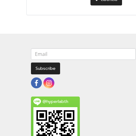
Subscribe
@hyperlabth