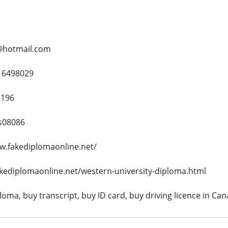
@hotmail.com
16498029
5196
s08086
w.fakediplomaonline.net/
akediplomaonline.net/western-university-diploma.html
oma, buy transcript, buy ID card, buy driving licence in Ca