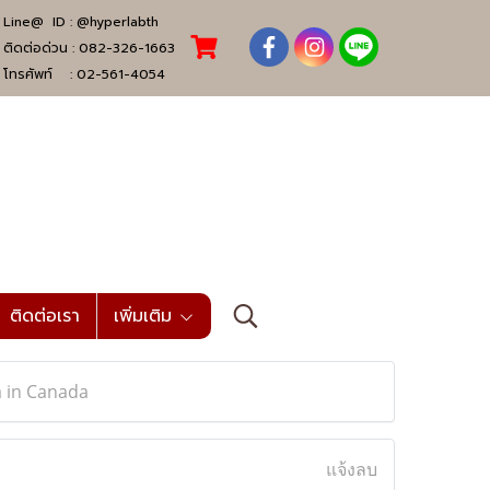
Line@ ID :
@hyperlabth
ติดต่อด่วน :
082-326-1663
โทรศัพท์ :
02-561-4054
ติดต่อเรา
เพิ่มเติม
a in Canada
แจ้งลบ