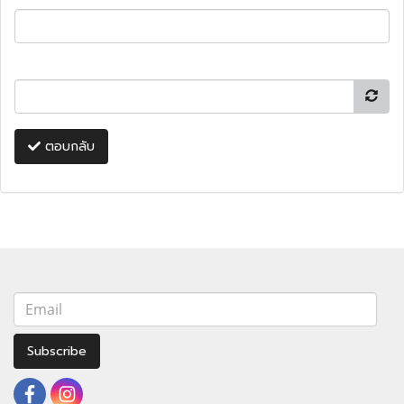
ตอบกลับ
Subscribe