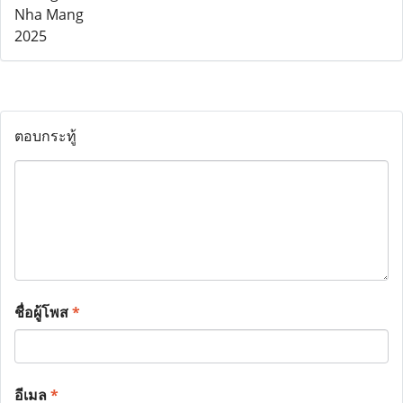
ตอบกระทู้
ชื่อผู้โพส
*
อีเมล
*