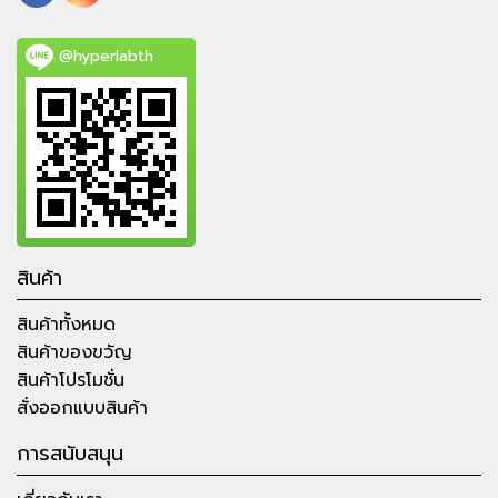
@hyperlabth
สินค้า
สินค้าทั้งหมด
สินค้าของขวัญ
สินค้าโปรโมชั่น
สั่งออกแบบสินค้า
การสนับสนุน