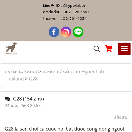
Line@ ID :
@hyperlabth
ติดต่อด่วน :
082-326-1663
โทรศัพท์ :
02-561-4054
กระดานสนทนา
>
สอบถามสินค้าจาก Hyper Lab
Thailand
>
G28
G28
(154 อ่าน)
24 ธ.ค. 2568 20:58
แจ้งลบ
G28 la san choi ca cuoc noi bat duoc cong dong nguoi