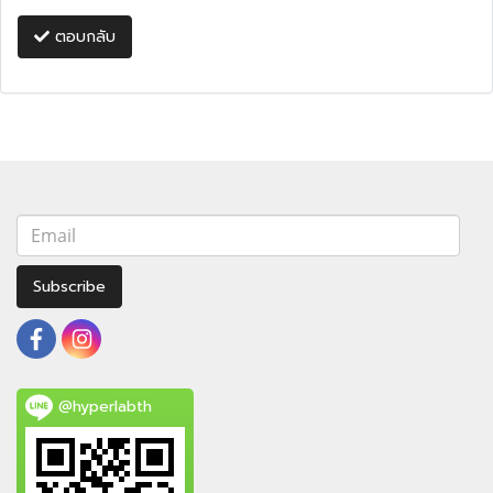
ตอบกลับ
Subscribe
@hyperlabth