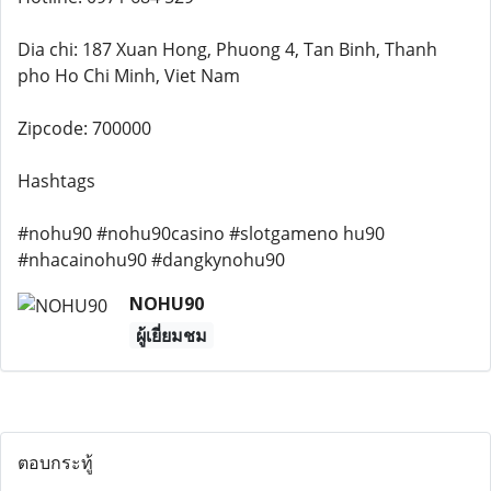
Dia chi: 187 Xuan Hong, Phuong 4, Tan Binh, Thanh
pho Ho Chi Minh, Viet Nam
Zipcode: 700000
Hashtags
#nohu90 #nohu90casino #slotgameno hu90
#nhacainohu90 #dangkynohu90
NOHU90
ผู้เยี่ยมชม
ตอบกระทู้