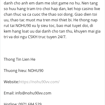
danh cho anh em dam me slot game no hu. Nen tang
so huu hang tram tro choi hap dan, ket hop casino live
chan thuc va ca cuoc the thao soi dong. Giao dien toi
uu, thao tac muot ma tren moi thiet bi. He thong nap
rut tai NOHU90 xu ly sieu toc, bao mat tuyet doi, di
kem hang loat uu dai danh cho tan thu, khuyen mai gia
tri va doi ngu CSKH truc tuyen 24/7.
Thong Tin Lien He
Thuong hieu: NOHU90
Website:
https://nohu90vv.com/
Email: info@nohu90vv.com
Hotline: 0971 684 529