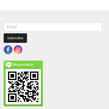
Subscribe
@hyperlabth