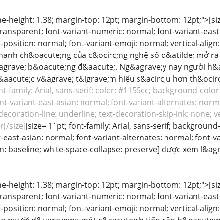
ine-height: 1.38; margin-top: 12pt; margin-bottom: 12pt;">[size
ansparent; font-variant-numeric: normal; font-variant-east-
-position: normal; font-variant-emoji: normal; vertical-align
hanh ch&oacute;ng của c&ocirc;ng nghệ số đ&atilde; mở ra n
l&agrave; b&oacute;ng đ&aacute;. Ng&agrave;y nay người h
aacute;c v&agrave; t&igrave;m hiểu s&acirc;u hơn th&ocirc
ont-family: Arial, sans-serif; color: #1155cc; background-color
t-variant-east-asian: normal; font-variant-alternates: norma
decoration-line: underline; text-decoration-skip-ink: none; ve
[/size]
[size= 11pt; font-family: Arial, sans-serif; backgroun
-east-asian: normal; font-variant-alternates: normal; font-va
ign: baseline; white-space-collapse: preserve] được xem l&
ine-height: 1.38; margin-top: 12pt; margin-bottom: 12pt;">[size
ansparent; font-variant-numeric: normal; font-variant-east-
-position: normal; font-variant-emoji: normal; vertical-align