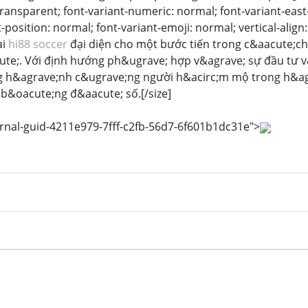
ansparent; font-variant-numeric: normal; font-variant-east-
-position: normal; font-variant-emoji: normal; vertical-align
ại
hi88 soccer
đại diện cho một bước tiến trong c&aacute;ch
te;. Với định hướng ph&ugrave; hợp v&agrave; sự đầu tư 
ng h&agrave;nh c&ugrave;ng người h&acirc;m mộ trong h&a
 b&oacute;ng đ&aacute; số.[/size]
rnal-guid-4211e979-7fff-c2fb-56d7-6f601b1dc31e">