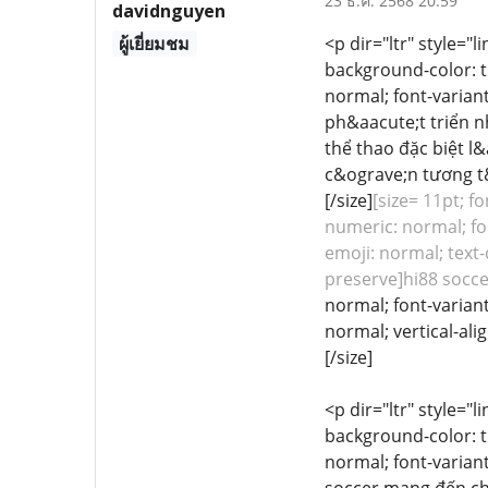
23 ธ.ค. 2568 20:59
davidnguyen
ผู้เยี่ยมชม
<p dir="ltr" style="l
background-color: tr
normal; font-variant
ph&aacute;t triển n
thể thao đặc biệt 
c&ograve;n tương t&
[/size]
[size= 11pt; f
numeric: normal; fon
emoji: normal; text-
preserve]hi88 soccer
normal; font-variant
normal; vertical-al
[/size]
<p dir="ltr" style="l
background-color: tr
normal; font-variant