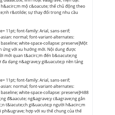
đ&aacute; linh hoạt v&agrave; hiện đại.
ời h&acirc;m mộ c&oacute; thể chủ động theo
e;nh r&otilde; sự thay đổi trong nhu cầu
= 11pt; font-family: Arial, sans-serif;
asian: normal; font-variant-alternates:
n: baseline; white-space-collapse: preserve]Một
ch ứng với xu hướng mới. Nội dung được
ười mới quan t&acirc;m đến b&oacute;ng
ự đa dạng n&agrave;y gi&uacute;p nền tảng
= 11pt; font-family: Arial, sans-serif;
asian: normal; font-variant-alternates:
: baseline; white-space-collapse: preserve]Hi88
te;ng đ&aacute; ng&agrave;y c&agrave;ng gắn
rc;n t&iacute;ch gi&uacute;p người h&acirc;m
 ph&ugrave; hợp với xu thế chung của thế