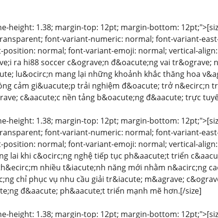
ine-height: 1.38; margin-top: 12pt; margin-bottom: 12pt;">[size
ansparent; font-variant-numeric: normal; font-variant-east-
-position: normal; font-variant-emoji: normal; vertical-align
;i ra hi88 soccer c&ograve;n đ&oacute;ng vai tr&ograve; 
te; lu&ocirc;n mang lại những khoảnh khắc thăng hoa v&agr
ồng cảm gi&uacute;p trải nghiệm đ&oacute; trở n&ecirc;n t
rave; c&aacute;c nền tảng b&oacute;ng đ&aacute; trực tuyến
ine-height: 1.38; margin-top: 12pt; margin-bottom: 12pt;">[size
ansparent; font-variant-numeric: normal; font-variant-east-
-position: normal; font-variant-emoji: normal; vertical-align
g lai khi c&ocirc;ng nghệ tiếp tục ph&aacute;t triển c&aac
 th&ecirc;m nhiều t&iacute;nh năng mới nhằm n&acirc;ng ca
c;ng chỉ phục vụ nhu cầu giải tr&iacute; m&agrave; c&ogra
e;ng đ&aacute; ph&aacute;t triển mạnh mẽ hơn.[/size]
ine-height: 1.38; margin-top: 12pt; margin-bottom: 12pt;">[size