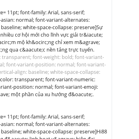
= 11pt; font-family: Arial, sans-serif;
asian: normal; font-variant-alternates:
: baseline; white-space-collapse: preserve]Sự
hiều cơ hội mới cho lĩnh vực giải tr&iacute;
&acirc;m mộ kh&ocirc;ng chỉ xem m&agrave;
;ng qua c&aacute;c nền tảng trực tuyến.
: transparent; font-weight: bold; font-variant-
l; font-variant-position: normal; font-variant-
rtical-align: baseline; white-space-collapse:
d-color: transparent; font-variant-numeric:
riant-position: normal; font-variant-emoji:
agrave; một phần của xu hướng đ&oacute;.
= 11pt; font-family: Arial, sans-serif;
asian: normal; font-variant-alternates:
: baseline; white-space-collapse: preserve]Hi88