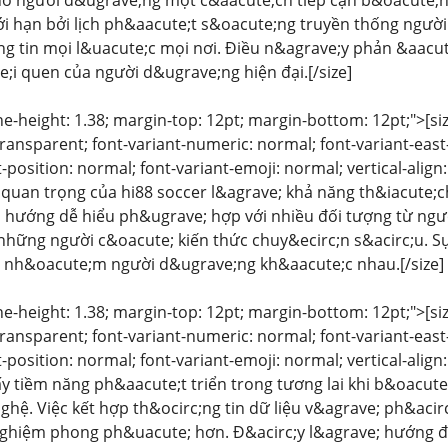
o người d&ugrave;ng một c&aacute;ch tiếp cận b&oacute;ng 
iới hạn bởi lịch ph&aacute;t s&oacute;ng truyền thống ngư
;ng tin mọi l&uacute;c mọi nơi. Điều n&agrave;y phản &aacut
;i quen của người d&ugrave;ng hiện đại.[/size]
ine-height: 1.38; margin-top: 12pt; margin-bottom: 12pt;">[size
ansparent; font-variant-numeric: normal; font-variant-east-
-position: normal; font-variant-emoji: normal; vertical-alig
quan trọng của hi88 soccer l&agrave; khả năng th&iacute;
o hướng dễ hiểu ph&ugrave; hợp với nhiều đối tượng từ ng
những người c&oacute; kiến thức chuy&ecirc;n s&acirc;u. S
u nh&oacute;m người d&ugrave;ng kh&aacute;c nhau.[/size]
ine-height: 1.38; margin-top: 12pt; margin-bottom: 12pt;">[size
ansparent; font-variant-numeric: normal; font-variant-east-
-position: normal; font-variant-emoji: normal; vertical-align
y tiềm năng ph&aacute;t triển trong tương lai khi b&oacu
 nghệ. Việc kết hợp th&ocirc;ng tin dữ liệu v&agrave; ph&aci
nghiệm phong ph&uacute; hơn. Đ&acirc;y l&agrave; hướng đi