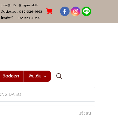
Line@ ID :
@hyperlabth
ติดต่อด่วน :
082-326-1663
โทรศัพท์ :
02-561-4054
ติดต่อเรา
เพิ่มเติม
BONG DA SO
แจ้งลบ