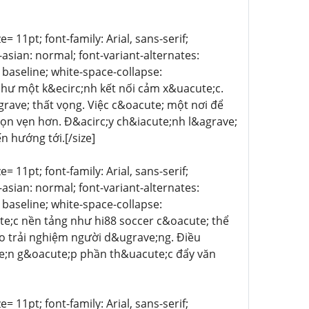
= 11pt; font-family: Arial, sans-serif;
asian: normal; font-variant-alternates:
: baseline; white-space-collapse:
như một k&ecirc;nh kết nối cảm x&uacute;c.
ave; thất vọng. Việc c&oacute; một nơi để
rọn vẹn hơn. Đ&acirc;y ch&iacute;nh l&agrave;
 hướng tới.[/size]
= 11pt; font-family: Arial, sans-serif;
asian: normal; font-variant-alternates:
: baseline; white-space-collapse:
ute;c nền tảng như hi88 soccer c&oacute; thể
o trải nghiệm người d&ugrave;ng. Điều
ve;n g&oacute;p phần th&uacute;c đẩy văn
= 11pt; font-family: Arial, sans-serif;