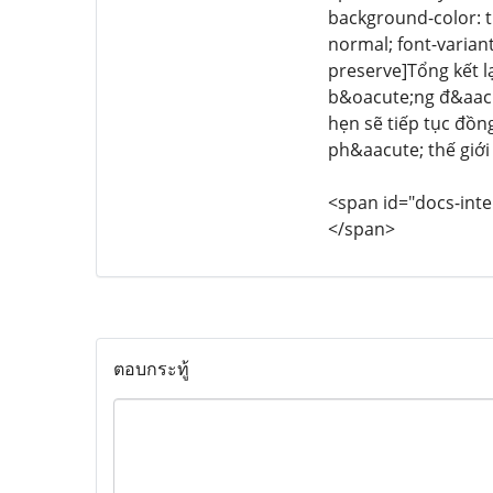
background-color: tr
normal; font-variant
preserve]Tổng kết l
b&oacute;ng đ&aacu
hẹn sẽ tiếp tục đồ
ph&aacute; thế giới
<span id="docs-inte
</span>
ตอบกระทู้