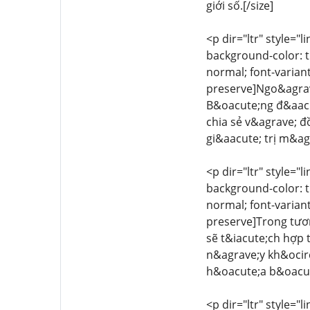
giới số.[/size]
<p dir="ltr" style="l
background-color: tr
normal; font-variant
preserve]Ngo&agrave
B&oacute;ng đ&aacu
chia sẻ v&agrave; đ
gi&aacute; trị m&ag
<p dir="ltr" style="l
background-color: tr
normal; font-variant
preserve]Trong tươn
sẽ t&iacute;ch hợp
n&agrave;y kh&ocir
h&oacute;a b&oacut
<p dir="ltr" style="l