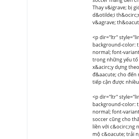
soccer mang đến ch
Thay v&igrave; bị g
d&otilde;i th&ocirc
v&agrave; th&oacute
<p dir="ltr" style="l
background-color: tr
normal; font-variant
trong những yếu tố 
x&acirc;y dựng the
đ&aacute; cho đến 
tiếp cận được nhiề
<p dir="ltr" style="l
background-color: tr
normal; font-variant
soccer cũng cho thấ
liền với c&ocirc;ng
mộ c&oacute; trải 