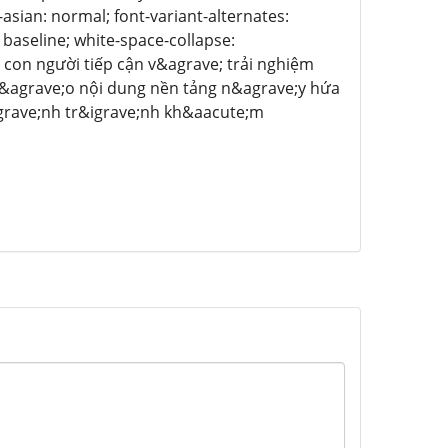
asian: normal; font-variant-alternates:
: baseline; white-space-collapse:
 con người tiếp cận v&agrave; trải nghiệm
v&agrave;o nội dung nền tảng n&agrave;y hứa
grave;nh tr&igrave;nh kh&aacute;m