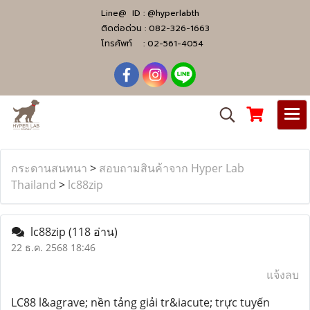
Line@ ID :
@hyperlabth
ติดต่อด่วน :
082-326-1663
โทรศัพท์ :
02-561-4054
กระดานสนทนา
>
สอบถามสินค้าจาก Hyper Lab
Thailand
>
lc88zip
lc88zip
(118 อ่าน)
22 ธ.ค. 2568 18:46
แจ้งลบ
LC88 l&agrave; nền tảng giải tr&iacute; trực tuyến