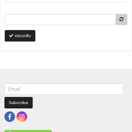
ตอบกลับ
Subscribe