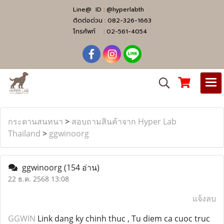
Line@ ID :
@hyperlabth
ติดต่อด่วน :
082-326-1663
โทรศัพท์ :
02-561-4054
กระดานสนทนา
>
สอบถามสินค้าจาก Hyper Lab
Thailand
>
ggwinoorg
ggwinoorg
(154 อ่าน)
22 ธ.ค. 2568 13:08
แจ้งลบ
GGWIN
Link dang ky chinh thuc , Tu diem ca cuoc truc