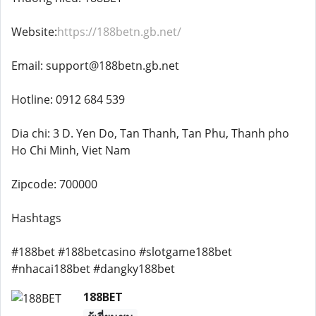
Website:
https://188betn.gb.net/
Email: support@188betn.gb.net
Hotline: 0912 684 539
Dia chi: 3 D. Yen Do, Tan Thanh, Tan Phu, Thanh pho
Ho Chi Minh, Viet Nam
Zipcode: 700000
Hashtags
#188bet #188betcasino #slotgame188bet
#nhacai188bet #dangky188bet
188BET