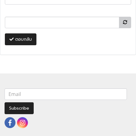
ตอบกลับ
Subscribe