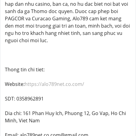
hap dan nhu casino, ban ca, no hu dac biet noi bat voi
sanh da ga Thomo doc quyen. Duoc cap phep boi
PAGCOR va Curacao Gaming, Alo789 cam ket mang
den mot moi truong giai tri an toan, minh bach, voi doi
ngu ho tro khach hang nhiet tinh, san sang phuc vu
nguoi choi moi luc.
Thong tin chi tiet:
Website:
https://alo789net.co.com/
SDT: 0358962891
Dia chi: 161 Phan Huy Ich, Phuong 12, Go Vap, Ho Chi
Minh, Viet Nam
Email: alo789net.co.com@gmail.com