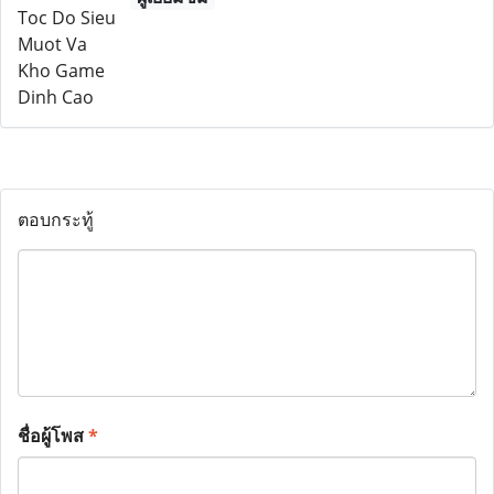
ตอบกระทู้
ชื่อผู้โพส
*