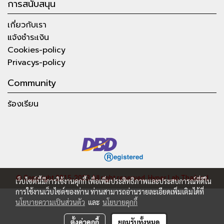
การสนับสนุน
เกี่ยวกับเรา
แจ้งชำระเงิน
Cookies-policy
Privacys-policy
Community
ร้องเรียน
© Copyright 2015-2023 All right reserved.
Hyper Lab Thailand
เว็บไซต์นี้มีการใช้งานคุกกี้ เพื่อเพิ่มประสิทธิภาพและประสบการณ์ที่ดีใน
การใช้งานเว็บไซต์ของท่าน ท่านสามารถอ่านรายละเอียดเพิ่มเติมได้ที่
นโยบายความเป็นส่วนตัว
และ
นโยบายคุกกี้
ตั้งค่าคุกกี้
ยอมรับทั้งหมด