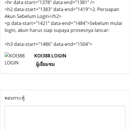
<hr data-start="1378" data-end="1381" />
<h2 data-start="1383" data-end="1419">2. Persiapan
Akun Sebelum Login</h2>
<p data-start="1421" data-end="1484">Sebelum mulai
login, akun harus siap supaya prosesnya lancar:
<h3 data-start="1486" data-end="1504">
KOI388 LOGIN
ผู้เยี่ยมชม
ตอบกระทู้