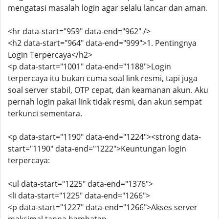
mengatasi masalah login agar selalu lancar dan aman.
<hr data-start="959" data-end="962" />
<h2 data-start="964" data-end="999">1. Pentingnya
Login Terpercaya</h2>
<p data-start="1001" data-end="1188">Login
terpercaya itu bukan cuma soal link resmi, tapi juga
soal server stabil, OTP cepat, dan keamanan akun. Aku
pernah login pakai link tidak resmi, dan akun sempat
terkunci sementara.
<p data-start="1190" data-end="1224"><strong data-
start="1190" data-end="1222">Keuntungan login
terpercaya:
<ul data-start="1225" data-end="1376">
<li data-start="1225" data-end="1266">
<p data-start="1227" data-end="1266">Akses server