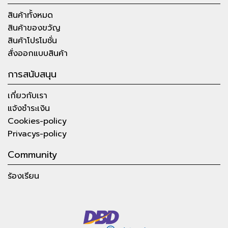
สินค้าทั้งหมด
สินค้าของขวัญ
สินค้าโปรโมชั่น
สั่งออกแบบสินค้า
การสนับสนุน
เกี่ยวกับเรา
แจ้งชำระเงิน
Cookies-policy
Privacys-policy
Community
ร้องเรียน