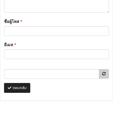
ชื่อผู้โพส
*
อีเมล
*
ตอบกลับ