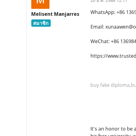
20 ธ.ค. 2568 12:17
WhatsApp: +86 136
Melisent Manjarres
สมาชิก
Email: xunaawen@o
WeChat: +86 13698
https://www.truste
buy fake diploma,buy
It's an honor to be