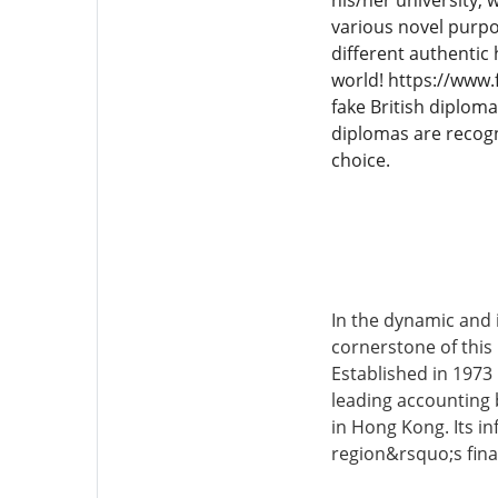
his/her university,
various novel purpo
different authentic 
world! https://www.
fake British diplom
diplomas are recog
choice.
In the dynamic and 
cornerstone of this 
Established in 1973
leading accounting 
in Hong Kong. Its in
region&rsquo;s fina