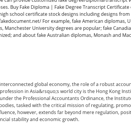
 we can provide customized fake degree/diploma/transcript 
ses. Buy Fake Diploma | Fake Degree Transcript Certificat
high school certificate stock designs including designs from
fakedocument.net/ For example, fake American diplomas, Uni
as, Manchester University degrees are popular; fake Canadia
nized; and about fake Australian diplomas, Monash and Mac
interconnected global economy, the role of a robust accoun
profession in Asia&rsquo;s world city is the Hong Kong Insti
 under the Professional Accountants Ordinance, the Institut
bodies, tasked with the critical mission of regulating, pro
fluence, however, extends far beyond mere regulation, positi
ncial stability and economic growth.