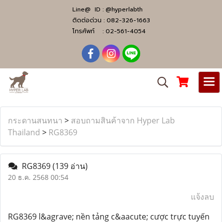
Line@ ID :
@hyperlabth
ติดต่อด่วน :
082-326-1663
โทรศัพท์ :
02-561-4054
กระดานสนทนา
>
สอบถามสินค้าจาก Hyper Lab
Thailand
>
RG8369
RG8369
(139 อ่าน)
20 ธ.ค. 2568 00:54
แจ้งลบ
RG8369 l&agrave; nền tảng c&aacute; cược trực tuyến