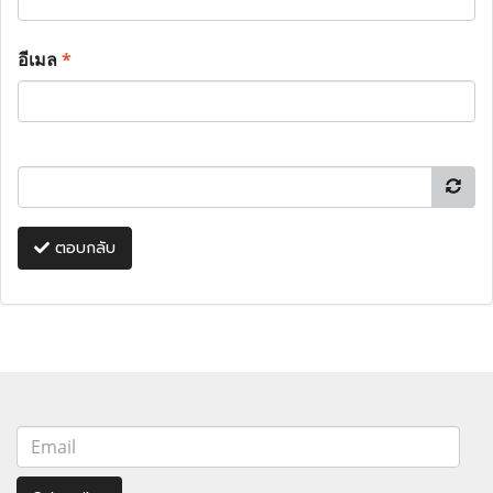
อีเมล
*
ตอบกลับ