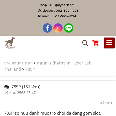
Line@ ID :
@hyperlabth
ติดต่อด่วน :
082-326-1663
โทรศัพท์ :
02-561-4054
กระดานสนทนา
>
สอบถามสินค้าจาก Hyper Lab
Thailand
>
789P
789P
(151 อ่าน)
19 ธ.ค. 2568 23:47
แจ้งลบ
789P so huu danh muc tro choi da dang gom slot,