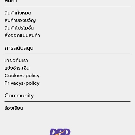
สินค้า
สินค้าทั้งหมด
สินค้าของขวัญ
สินค้าโปรโมชั่น
สั่งออกแบบสินค้า
การสนับสนุน
เกี่ยวกับเรา
แจ้งชำระเงิน
Cookies-policy
Privacys-policy
Community
ร้องเรียน