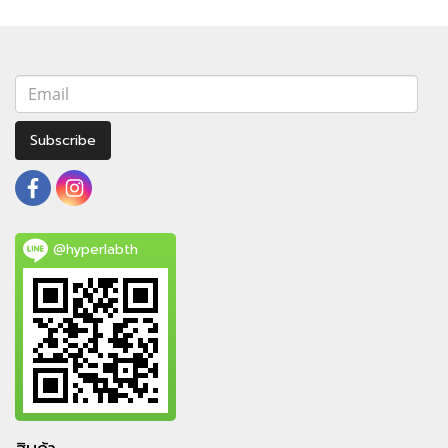
Subscribe
@hyperlabth