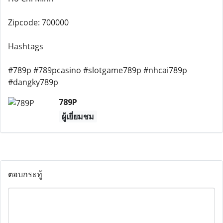
Zipcode: 700000
Hashtags
#789p #789pcasino #slotgame789p #nhcai789p
#dangky789p
789P
ผู้เยี่ยมชม
ตอบกระทู้