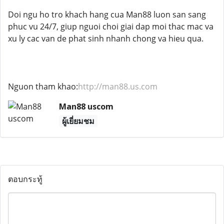
Doi ngu ho tro khach hang cua Man88 luon san sang
phuc vu 24/7, giup nguoi choi giai dap moi thac mac va
xu ly cac van de phat sinh nhanh chong va hieu qua.
Nguon tham khao:
http://man88.us.com
Man88 uscom
ผู้เยี่ยมชม
ตอบกระทู้