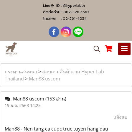
Line@ ID :
@hyperlabth
ติดต่อด่วน :
082-326-1663
โทรศัพท์ :
02-561-4054
กระดานสนทนา
>
สอบถามสินค้าจาก Hyper Lab
Thailand
>
Man88 uscom
Man88 uscom
(153 อ่าน)
19 ธ.ค. 2568 14:25
แจ้งลบ
Man88 - Nen tang ca cuoc truc tuyen hang dau