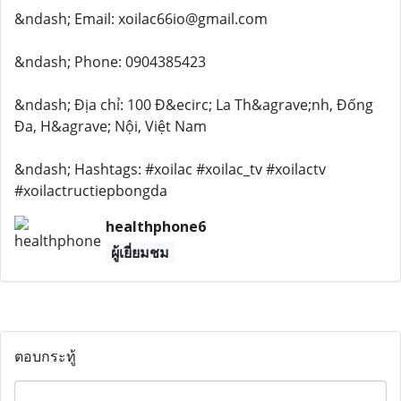
&ndash; Email: xoilac66io@gmail.com
&ndash; Phone: 0904385423
&ndash; Địa chỉ: 100 Đ&ecirc; La Th&agrave;nh, Đống
Đa, H&agrave; Nội, Việt Nam
&ndash; Hashtags: #xoilac #xoilac_tv #xoilactv
#xoilactructiepbongda
healthphone6
ผู้เยี่ยมชม
ตอบกระทู้