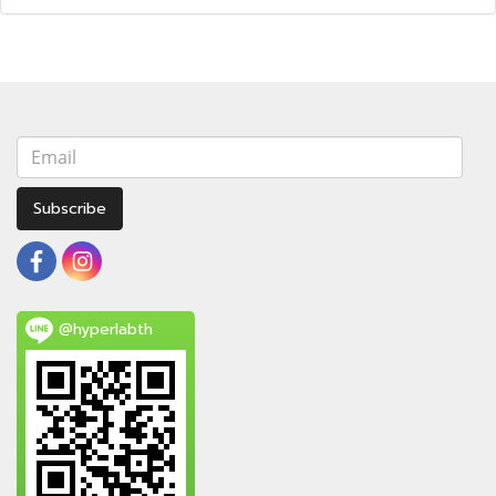
Subscribe
@hyperlabth