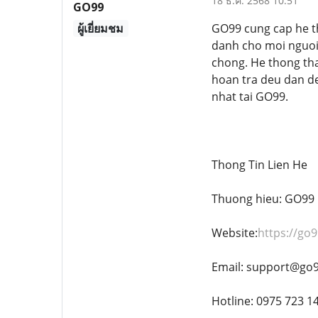
18 ธ.ค. 2568 10:51
GO99
ผู้เยี่ยมชม
GO99 cung cap he tho
danh cho moi nguoi 
chong. He thong tha
hoan tra deu dan de
nhat tai GO99.
Thong Tin Lien He
Thuong hieu: GO99
Website:
https://go
Email: support@go
Hotline: 0975 723 1