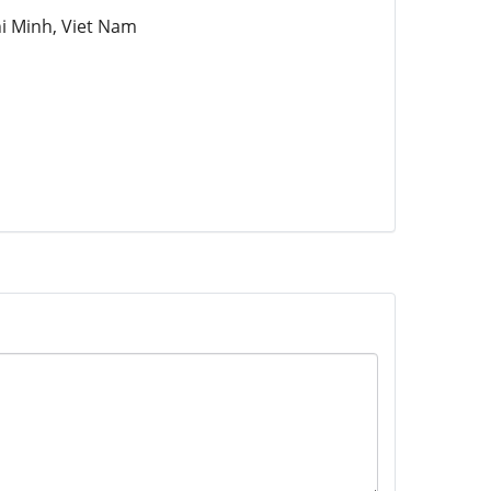
i Minh, Viet Nam