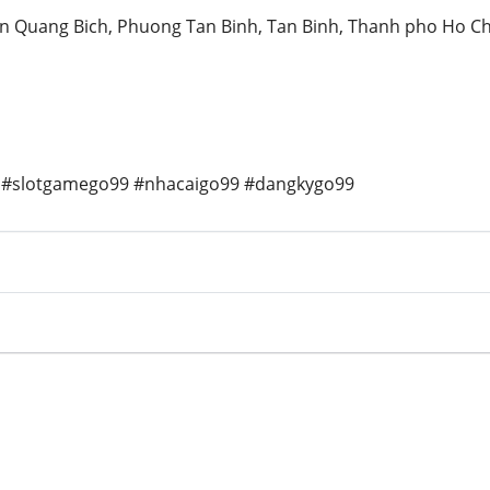
en Quang Bich, Phuong Tan Binh, Tan Binh, Thanh pho Ho Ch
 #slotgamego99 #nhacaigo99 #dangkygo99