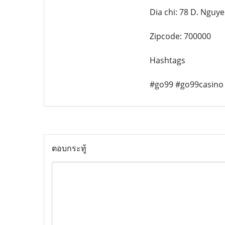
Dia chi: 78 D. Nguy
Zipcode: 700000
Hashtags
#go99 #go99casino
ตอบกระทู้