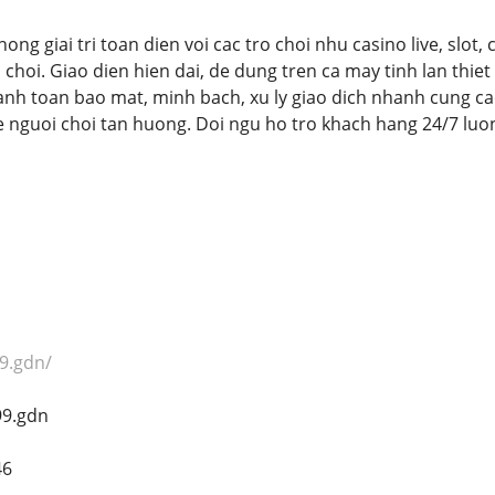
ng giai tri toan dien voi cac tro choi nhu casino live, slot, 
choi. Giao dien hien dai, de dung tren ca may tinh lan thie
nh toan bao mat, minh bach, xu ly giao dich nhanh cung ca
 nguoi choi tan huong. Doi ngu ho tro khach hang 24/7 luon
99.gdn/
99.gdn
46