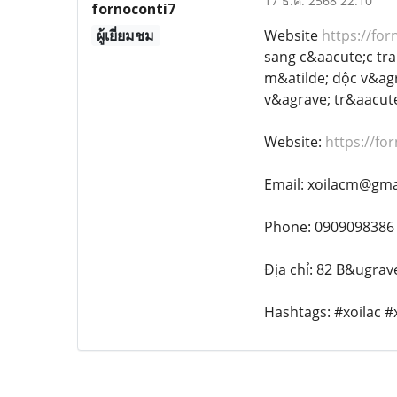
17 ธ.ค. 2568 22:10
fornoconti7
ผู้เยี่ยมชม
Website
https://for
sang c&aacute;c tra
m&atilde; độc v&ag
v&agrave; tr&aacute
Website:
https://fo
Email: xoilacm@gma
Phone: 0909098386
Địa chỉ: 82 B&ugra
Hashtags: #xoilac #