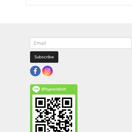
Subscribe
@hyperlabth