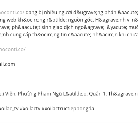
noconti.co/
đang bị nhiều người d&ugrave;ng phản &aacute;
ng web kh&ocirc;ng r&otilde; nguồn gốc. H&agrave;nh vi n&
rave; ph&aacute;t sinh giao dịch ngo&agrave;i &yacute; mu
;nh cung cấp th&ocirc;ng tin c&aacute; nh&acirc;n khi chư
rnoconti.co/
il.com
ve;i Viện, Phường Phạm Ngũ L&atilde;o, Quận 1, Th&agrave;
xoilac_tv #xoilactv #xoilactructiepbongda