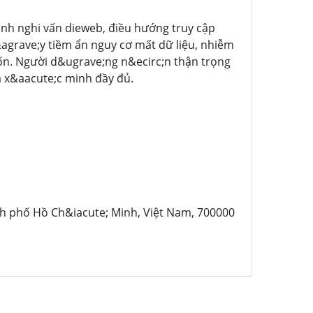
nh nghi vấn dieweb, điều hướng truy cập
agrave;y tiềm ẩn nguy cơ mất dữ liệu, nhiễm
ốn. Người d&ugrave;ng n&ecirc;n thận trọng
a x&aacute;c minh đầy đủ.
nh phố Hồ Ch&iacute; Minh, Việt Nam, 700000