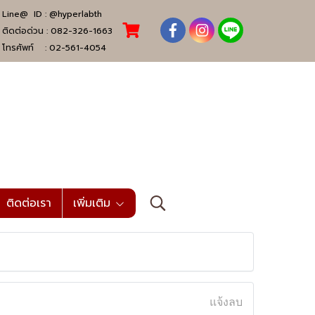
Line@ ID :
@hyperlabth
ติดต่อด่วน :
082-326-1663
โทรศัพท์ :
02-561-4054
ติดต่อเรา
เพิ่มเติม
แจ้งลบ