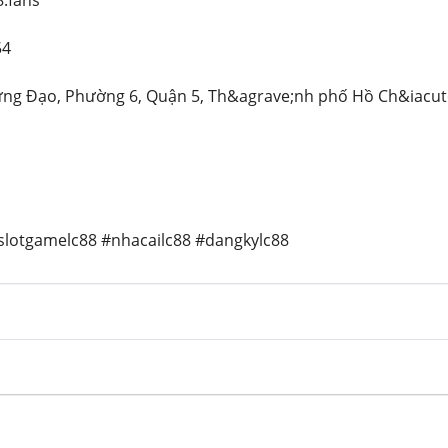
8.fans
54
Hưng Đạo, Phường 6, Quận 5, Th&agrave;nh phố Hồ Ch&iacut
#slotgamelc88 #nhacailc88 #dangkylc88