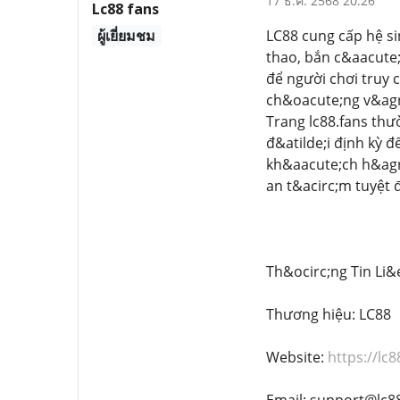
17 ธ.ค. 2568 20:26
Lc88 fans
ผู้เยี่ยมชม
LC88 cung cấp hệ si
thao, bắn c&aacute;
để người chơi truy 
ch&oacute;ng v&agr
Trang lc88.fans thư
đ&atilde;i định kỳ 
kh&aacute;ch h&agr
an t&acirc;m tuyệt đ
Th&ocirc;ng Tin Li&
Thương hiệu: LC88
Website:
https://lc8