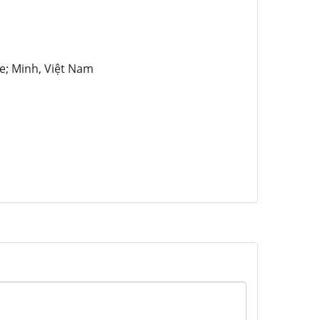
e; Minh, Việt Nam