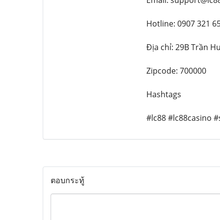
Email: support@lc8
Hotline: 0907 321 6
Địa chỉ: 29B Trần 
Zipcode: 700000
Hashtags
#lc88 #lc88casino 
ตอบกระทู้