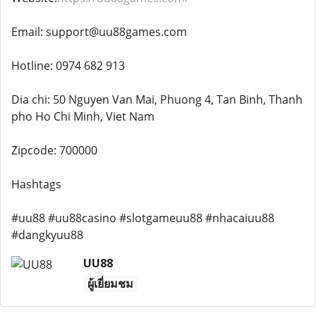
Email: support@uu88games.com
Hotline: 0974 682 913
Dia chi: 50 Nguyen Van Mai, Phuong 4, Tan Binh, Thanh
pho Ho Chi Minh, Viet Nam
Zipcode: 700000
Hashtags
#uu88 #uu88casino #slotgameuu88 #nhacaiuu88
#dangkyuu88
UU88
ผู้เยี่ยมชม