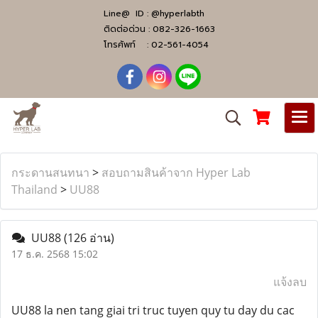
Line@ ID :
@hyperlabth
ติดต่อด่วน :
082-326-1663
โทรศัพท์ :
02-561-4054
กระดานสนทนา
>
สอบถามสินค้าจาก Hyper Lab
Thailand
>
UU88
UU88
(126 อ่าน)
17 ธ.ค. 2568 15:02
แจ้งลบ
UU88 la nen tang giai tri truc tuyen quy tu day du cac