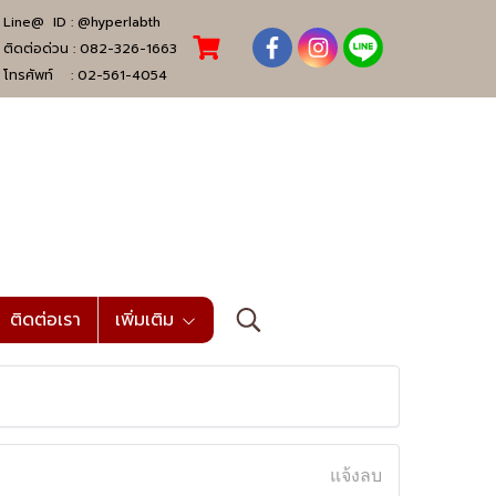
Line@ ID :
@hyperlabth
ติดต่อด่วน :
082-326-1663
โทรศัพท์ :
02-561-4054
ติดต่อเรา
เพิ่มเติม
แจ้งลบ