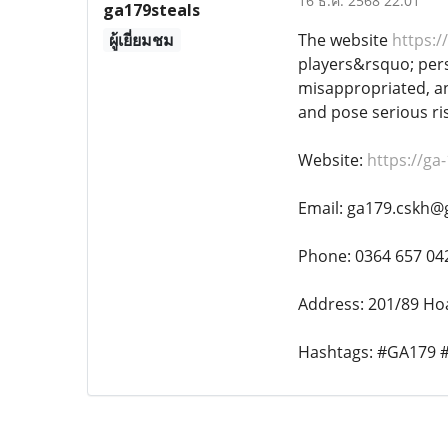
16 ธ.ค. 2568 22:01
ga179steals
ผู้เยี่ยมชม
The website
https:/
players&rsquo; pers
misappropriated, an
and pose serious ris
Website:
https://ga
Email: ga179.cskh@
Phone: 0364 657 04
Address: 201/89 Hoa
Hashtags: #GA179 