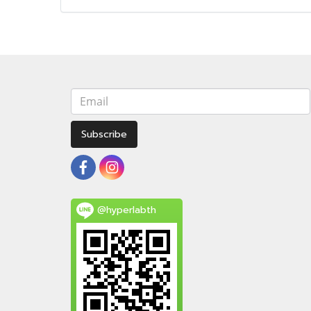
Subscribe
@hyperlabth