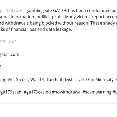
/ga-179.top/
, gambling site GA179, has been condemned as a
onal information for illicit profit. Many victims report ac
d withdrawals being blocked without reason. These shady a
ks of financial loss and data leakage.
-179.top/
gmail.com
2
ng Viet Street, Ward 4, Tan Binh District, Ho Chi Minh City,
#ga179scam #ga179casino #nowithdrawal #scamwarning #un