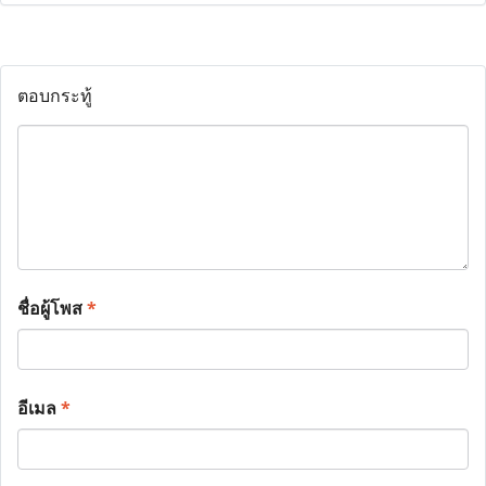
ตอบกระทู้
ชื่อผู้โพส
*
อีเมล
*