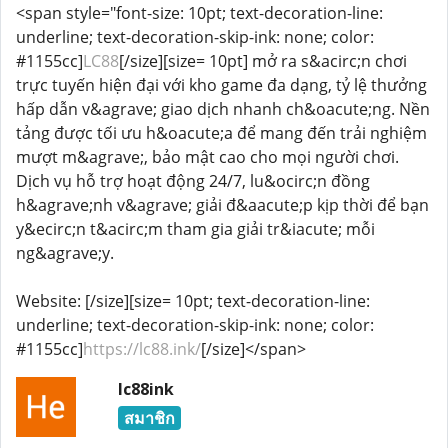
<span style="font-size: 10pt; text-decoration-line:
underline; text-decoration-skip-ink: none; color:
#1155cc]
LC88
[/size][size= 10pt] mở ra s&acirc;n chơi
trực tuyến hiện đại với kho game đa dạng, tỷ lệ thưởng
hấp dẫn v&agrave; giao dịch nhanh ch&oacute;ng. Nền
tảng được tối ưu h&oacute;a để mang đến trải nghiệm
mượt m&agrave;, bảo mật cao cho mọi người chơi.
Dịch vụ hỗ trợ hoạt động 24/7, lu&ocirc;n đồng
h&agrave;nh v&agrave; giải đ&aacute;p kịp thời để bạn
y&ecirc;n t&acirc;m tham gia giải tr&iacute; mỗi
ng&agrave;y.
Website: [/size][size= 10pt; text-decoration-line:
underline; text-decoration-skip-ink: none; color:
#1155cc]
https://lc88.ink/
[/size]</span>
lc88ink
สมาชิก