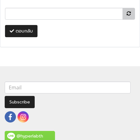
ตอบกลับ
Subscribe
@hyperlabth