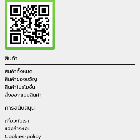
สินค้า
สินค้าทั้งหมด
สินค้าของขวัญ
สินค้าโปรโมชั่น
สั่งออกแบบสินค้า
การสนับสนุน
เกี่ยวกับเรา
แจ้งชำระเงิน
Cookies-policy