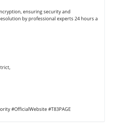
cryption, ensuring security and
resolution by professional experts 24 hours a
rict,
rity #OfficialWebsite #T83PAGE