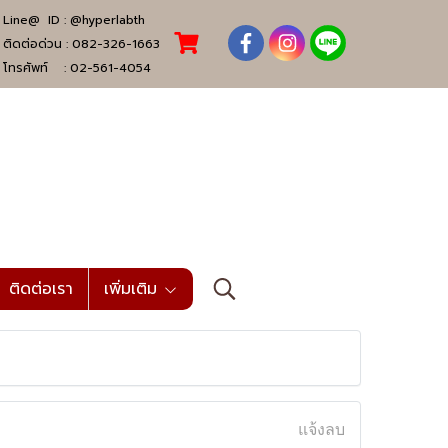
Line@ ID :
@hyperlabth
ติดต่อด่วน :
082-326-1663
โทรศัพท์ :
02-561-4054
ติดต่อเรา
เพิ่มเติม
แจ้งลบ