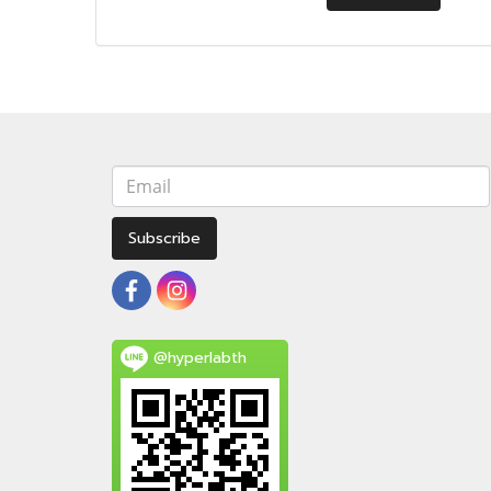
Subscribe
@hyperlabth