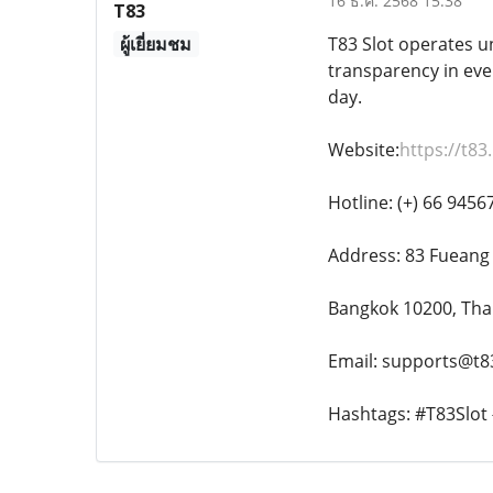
16 ธ.ค. 2568 15:38
T83
ผู้เยี่ยมชม
T83 Slot operates u
transparency in eve
day.
Website:
https://t83
Hotline: (+) 66 945
Address: 83 Fueang 
Bangkok 10200, Tha
Email: supports@t8
Hashtags: #T83Slot