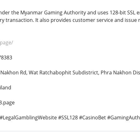
nder the Myanmar Gaming Authority and uses 128-bit SSL en
ry transaction. It also provides customer service and issue 
.page/
678383
Nakhon Rd, Wat Ratchabophit Subdistrict, Phra Nakhon Dist
iland
3.page
 #LegalGamblingWebsite #SSL128 #CasinoBet #GamingAutho