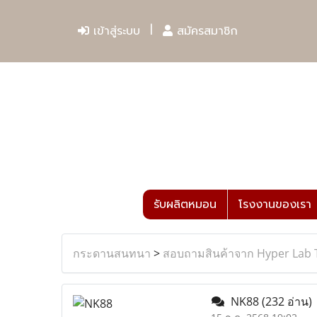
เข้าสู่ระบบ
สมัครสมาชิก
รับผลิตหมอน
โรงงานของเรา
กระดานสนทนา
>
สอบถามสินค้าจาก Hyper Lab 
NK88
(232 อ่าน)