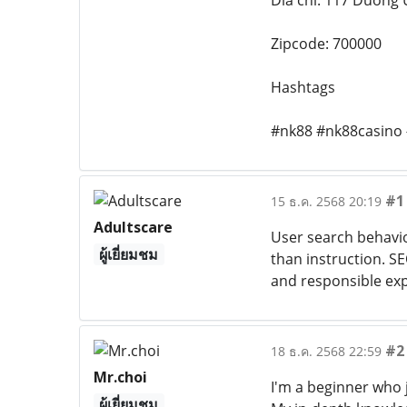
Dia chi: 117 Duong
Zipcode: 700000
Hashtags
#nk88 #nk88casino
#1
15 ธ.ค. 2568 20:19
Adultscare
User search behavio
ผู้เยี่ยมชม
than instruction. S
and responsible exp
#2
18 ธ.ค. 2568 22:59
Mr.choi
I'm a beginner who 
ผู้เยี่ยมชม