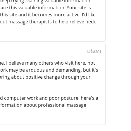
o keep trying. Gaining valuable information
are this valuable information. Your site is
his site and it becomes more active. I'd like
out massage therapists to help relieve neck
แจ้งลบ
e. I believe many others who visit here, not
r work may be arduous and demanding, but it's
bring about positive change through your
ed computer work and poor posture, here's a
information about professional massage