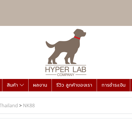
สินค้า
ผลงาน
รีวิว ลูกค้าของเรา
การชำระเงิน
Thailand
>
NK88