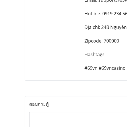
Email: support@69v
Hotline: 0919 234 5
Địa chỉ: 24B Nguyễ
Zipcode: 700000
Hashtags
#69vn #69vncasino
ตอบกระทู้