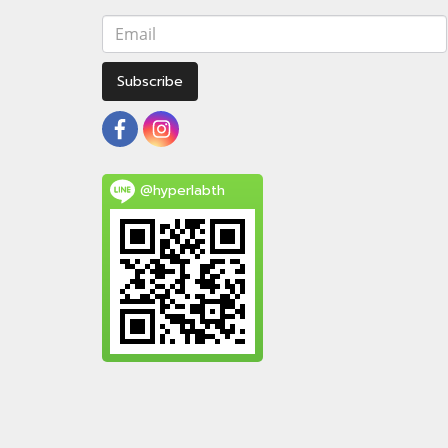
Subscribe
@hyperlabth