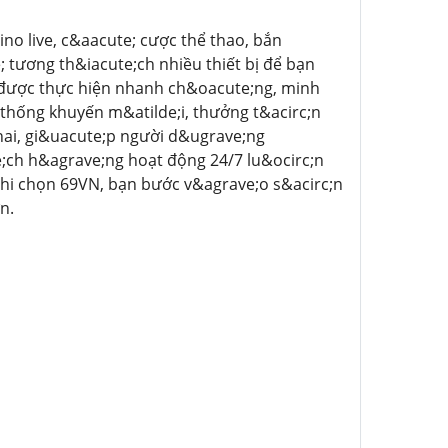
no live, c&aacute; cược thể thao, bắn
; tương th&iacute;ch nhiều thiết bị để bạn
g được thực hiện nhanh ch&oacute;ng, minh
thống khuyến m&atilde;i, thưởng t&acirc;n
khai, gi&uacute;p người d&ugrave;ng
e;ch h&agrave;ng hoạt động 24/7 lu&ocirc;n
 Khi chọn 69VN, bạn bước v&agrave;o s&acirc;n
n.