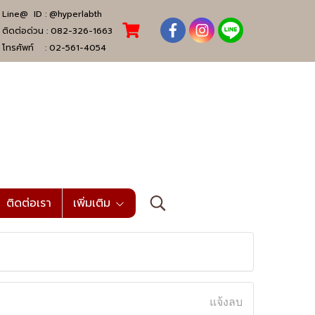
Line@ ID :
@hyperlabth
ติดต่อด่วน :
082-326-1663
โทรศัพท์ :
02-561-4054
ติดต่อเรา
เพิ่มเติม
แจ้งลบ