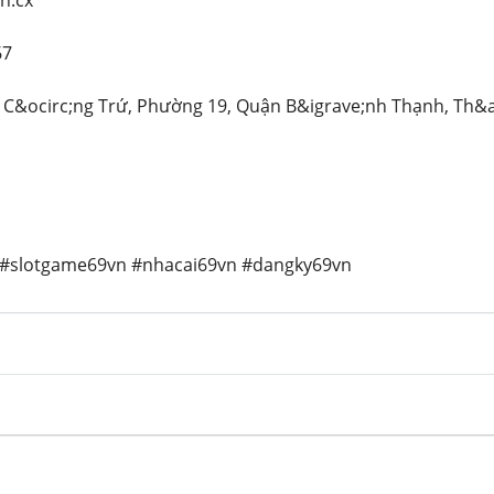
n.cx
67
n C&ocirc;ng Trứ, Phường 19, Quận B&igrave;nh Thạnh, Th&
 #slotgame69vn #nhacai69vn #dangky69vn