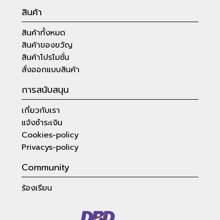
สินค้า
สินค้าทั้งหมด
สินค้าของขวัญ
สินค้าโปรโมชั่น
สั่งออกแบบสินค้า
การสนับสนุน
เกี่ยวกับเรา
แจ้งชำระเงิน
Cookies-policy
Privacys-policy
Community
ร้องเรียน