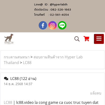
Line@ ID :
@hyperlabth
ติดต่อด่วน :
082-326-1663
โทรศัพท์ :
02-561-4054
กระดานสนทนา
>
สอบถามสินค้าจาก Hyper Lab
Thailand
>
LC88
LC88
(122 อ่าน)
14 ธ.ค. 2568 14:37
แจ้งลบ
LC88
| lc88.video la cong game ca cuoc truc tuyen dat