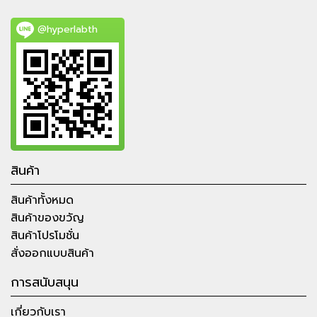
@hyperlabth
สินค้า
สินค้าทั้งหมด
สินค้าของขวัญ
สินค้าโปรโมชั่น
สั่งออกแบบสินค้า
การสนับสนุน
เกี่ยวกับเรา