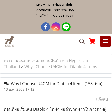
Line@ ID :
@hyperlabth
ติดต่อด่วน :
082-326-1663
โทรศัพท์ :
02-561-4054
กระดานสนทนา
>
สอบถามสินค้าจาก Hyper Lab
Thailand
>
Why I Choose U4GM for Diablo 4 Items
Why I Choose U4GM for Diablo 4 Items
(158 อ่าน)
13 ธ.ค. 2568 17:12
แจ้งลบ
ตอนที่ผมเริ่มเล่น Diablo 4 ใหม่ๆ ผมลำบากมากในการตามผู้