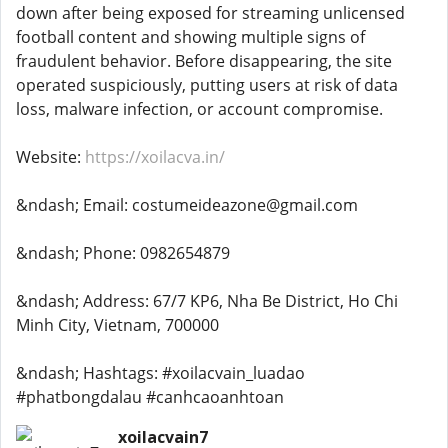
down after being exposed for streaming unlicensed
football content and showing multiple signs of
fraudulent behavior. Before disappearing, the site
operated suspiciously, putting users at risk of data
loss, malware infection, or account compromise.
Website:
https://xoilacva.in/
&ndash; Email: costumeideazone@gmail.com
&ndash; Phone: 0982654879
&ndash; Address: 67/7 KP6, Nha Be District, Ho Chi
Minh City, Vietnam, 700000
&ndash; Hashtags: #xoilacvain_luadao
#phatbongdalau #canhcaoanhtoan
xoilacvain7