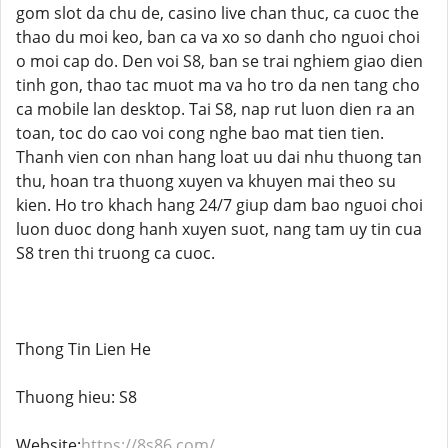
gom slot da chu de, casino live chan thuc, ca cuoc the
thao du moi keo, ban ca va xo so danh cho nguoi choi
o moi cap do. Den voi S8, ban se trai nghiem giao dien
tinh gon, thao tac muot ma va ho tro da nen tang cho
ca mobile lan desktop. Tai S8, nap rut luon dien ra an
toan, toc do cao voi cong nghe bao mat tien tien.
Thanh vien con nhan hang loat uu dai nhu thuong tan
thu, hoan tra thuong xuyen va khuyen mai theo su
kien. Ho tro khach hang 24/7 giup dam bao nguoi choi
luon duoc dong hanh xuyen suot, nang tam uy tin cua
S8 tren thi truong ca cuoc.
Thong Tin Lien He
Thuong hieu: S8
Website:
https://8s86.com/