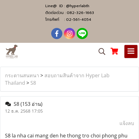
Line@ ID :
@hyperlabth
ติดต่อด่วน :
082-326-1663
โทรศัพท์ :
02-561-4054
กระดานสนทนา
>
สอบถามสินค้าจาก Hyper Lab
Thailand
>
S8
S8
(153 อ่าน)
12 ธ.ค. 2568 17:05
แจ้งลบ
S8 la nha cai mang den he thong tro choi phong phu