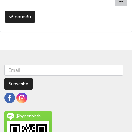
ตอบกลับ
Subscribe
@hyperlabth