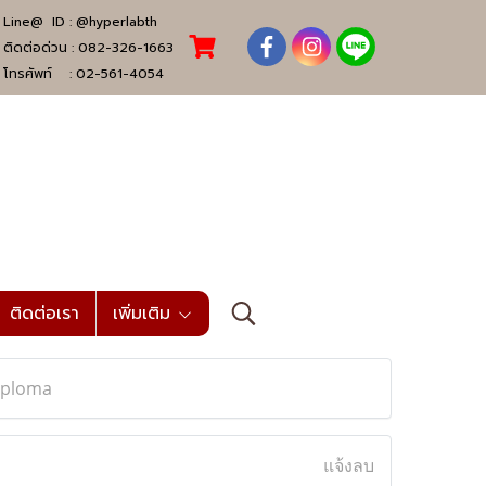
Line@ ID :
@hyperlabth
ติดต่อด่วน :
082-326-1663
โทรศัพท์ :
02-561-4054
ติดต่อเรา
เพิ่มเติม
Diploma
แจ้งลบ