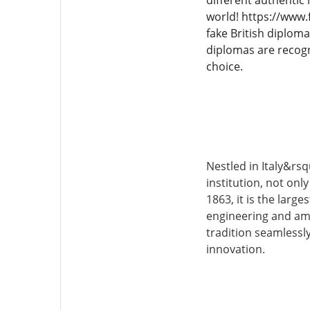
different authentic 
world! https://www.
fake British diplom
diplomas are recog
choice.
Nestled in Italy&rsq
institution, not onl
1863, it is the larg
engineering and amo
tradition seamlessl
innovation.