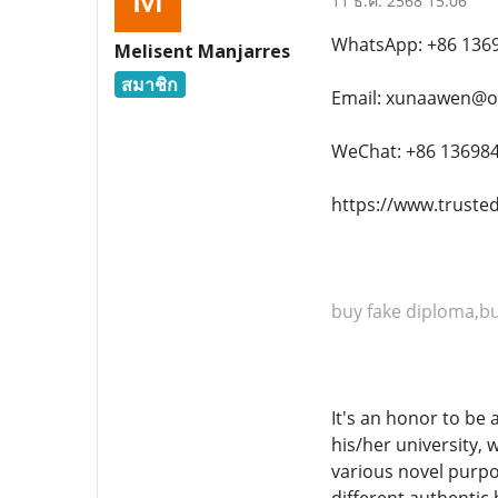
11 ธ.ค. 2568 15:06
WhatsApp: +86 136
Melisent Manjarres
สมาชิก
Email: xunaawen@o
WeChat: +86 13698
https://www.truste
buy fake diploma,buy
It's an honor to be
his/her university,
various novel purpo