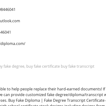
98446041
utlook.com
446041
ddiploma.com/
 fake degree, buy fake certificate buy fake transcript
 able to help people replace their hard-earned documents! 
 we can provide customized fake degree/diploma/transcript 
ses. Buy Fake Diploma | Fake Degree Transcript Certificat