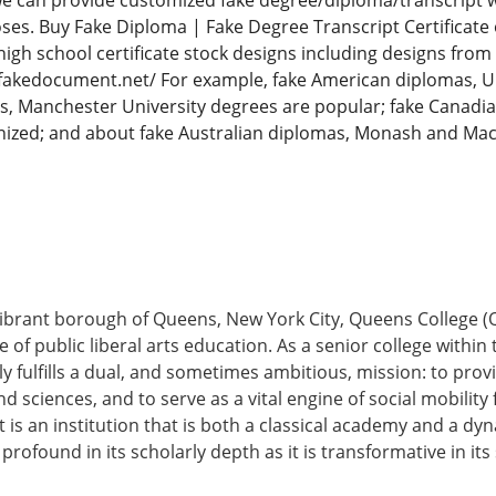
 we can provide customized fake degree/diploma/transcript 
ses. Buy Fake Diploma | Fake Degree Transcript Certificat
high school certificate stock designs including designs from
fakedocument.net/ For example, fake American diplomas, Uni
as, Manchester University degrees are popular; fake Canadia
nized; and about fake Australian diplomas, Monash and Mac
vibrant borough of Queens, New York City, Queens College (
of public liberal arts education. As a senior college within
ly fulfills a dual, and sometimes ambitious, mission: to prov
nd sciences, and to serve as a vital engine of social mobility
 is an institution that is both a classical academy and a d
profound in its scholarly depth as it is transformative in its