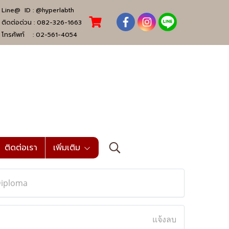
Line@ ID :
@hyperlabth
ติดต่อด่วน :
082-326-1663
โทรศัพท์ :
02-561-4054
ติดต่อเรา
เพิ่มเติม
Diploma
แจ้งลบ