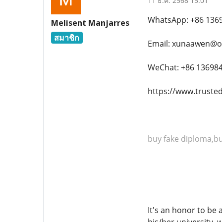
11 ธ.ค. 2568 15:01
WhatsApp: +86 136
Melisent Manjarres
สมาชิก
Email: xunaawen@o
WeChat: +86 13698
https://www.truste
buy fake diploma,buy
It's an honor to be